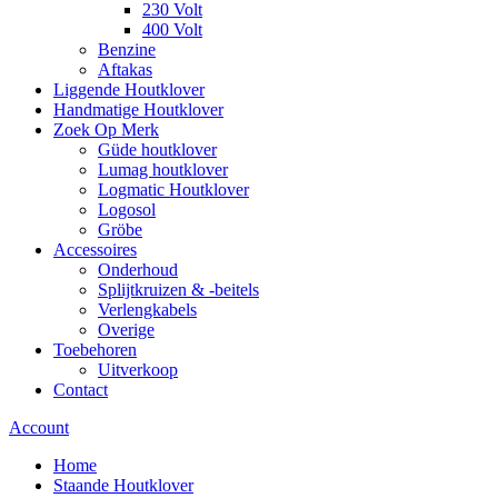
230 Volt
400 Volt
Benzine
Aftakas
Liggende Houtklover
Handmatige Houtklover
Zoek Op Merk
Güde houtklover
Lumag houtklover
Logmatic Houtklover
Logosol
Gröbe
Accessoires
Onderhoud
Splijtkruizen & -beitels
Verlengkabels
Overige
Toebehoren
Uitverkoop
Contact
Account
Home
Staande Houtklover