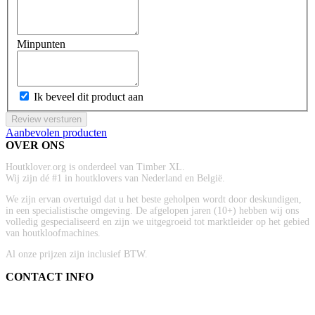
Minpunten
Ik beveel dit product aan
Review versturen
Aanbevolen producten
OVER ONS
Houtklover.org is onderdeel van Timber XL.
Wij zijn dé #1 in houtklovers van Nederland en België.
We zijn ervan overtuigd dat u het beste geholpen wordt door deskundigen,
in een specialistische omgeving. De afgelopen jaren (10+) hebben wij ons
volledig gespecialiseerd en zijn we uitgegroeid tot marktleider op het gebied
van houtkloofmachines.
Al onze prijzen zijn inclusief BTW.
CONTACT INFO
ADRES