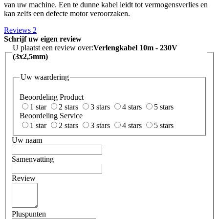
van uw machine. Een te dunne kabel leidt tot vermogensverlies en
kan zelfs een defecte motor veroorzaken.
Reviews
2
Schrijf uw eigen review
U plaatst een review over:
Verlengkabel 10m - 230V
(3x2,5mm)
Uw waardering
Beoordeling Product
1 star
2 stars
3 stars
4 stars
5 stars
Beoordeling Service
1 star
2 stars
3 stars
4 stars
5 stars
Uw naam
Samenvatting
Review
Pluspunten