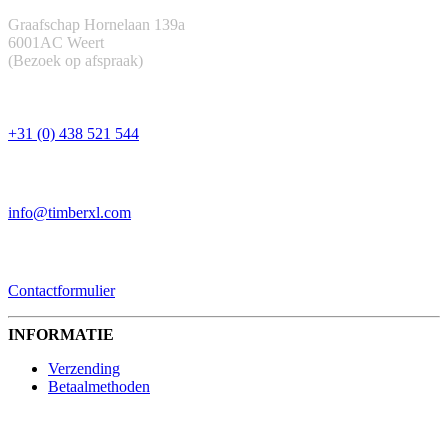
Graafschap Hornelaan 139a
6001AC Weert
(Bezoek op afspraak)
TELEFOON
+31 (0) 438 521 544
EMAIL
info@timberxl.com
CONTACTFORMULIER
Contactformulier
INFORMATIE
Verzending
Betaalmethoden