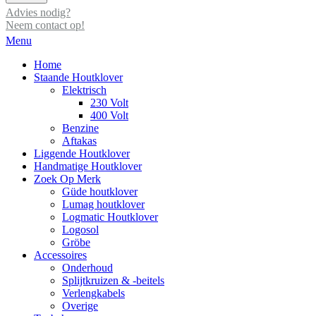
Advies nodig?
Neem contact op!
Menu
Home
Staande Houtklover
Elektrisch
230 Volt
400 Volt
Benzine
Aftakas
Liggende Houtklover
Handmatige Houtklover
Zoek Op Merk
Güde houtklover
Lumag houtklover
Logmatic Houtklover
Logosol
Gröbe
Accessoires
Onderhoud
Splijtkruizen & -beitels
Verlengkabels
Overige