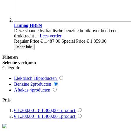
Lumag HB8N
Deze staande hydraulische benzine houtklover heeft een
drukkracht ...
Lees verder
Regular Price
€ 1.487,00
Special Price
€ 1.359,00
Meer info
Filteren
Selectie verfijnen
Categorie
Elektrisch
18
producten
Benzine
2
producten
Aftakas
4
producten
Prijs
€ 1.200,00
-
€ 1.300,00
1
product
€ 1.300,00
-
€ 1.400,00
1
product