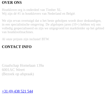
OVER ONS
Houtklover.org is onderdeel van Timber XL.
Wij zijn dé #1 in houtklovers van Nederland en België.
We zijn ervan overtuigd dat u het beste geholpen wordt door deskundigen,
in een specialistische omgeving. De afgelopen jaren (10+) hebben wij ons
volledig gespecialiseerd en zijn we uitgegroeid tot marktleider op het gebied
van houtkloofmachines.
Al onze prijzen zijn inclusief BTW.
CONTACT INFO
ADRES
Graafschap Hornelaan 139a
6001AC Weert
(Bezoek op afspraak)
TELEFOON
+31 (0) 438 521 544
EMAIL