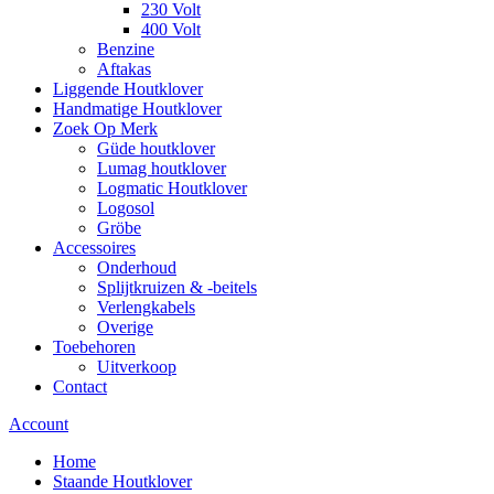
230 Volt
400 Volt
Benzine
Aftakas
Liggende Houtklover
Handmatige Houtklover
Zoek Op Merk
Güde houtklover
Lumag houtklover
Logmatic Houtklover
Logosol
Gröbe
Accessoires
Onderhoud
Splijtkruizen & -beitels
Verlengkabels
Overige
Toebehoren
Uitverkoop
Contact
Account
Home
Staande Houtklover