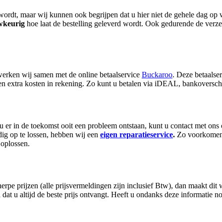
wordt, maar wij kunnen ook begrijpen dat u hier niet de gehele dag op 
wkeurig
hoe laat de bestelling geleverd wordt. Ook gedurende de verz
erken wij samen met de online betaalservice
Buckaroo
. Deze betaalse
n extra kosten in rekening. Zo kunt u betalen via iDEAL, bankoversch
Zou er in de toekomst ooit een probleem ontstaan, kunt u contact met on
ig op te lossen, hebben wij een
eigen reparatieservice
.
Zo voorkomen w
 oplossen.
erpe prijzen (alle prijsvermeldingen zijn inclusief Btw), dan maakt di
 dat u altijd de beste prijs ontvangt. Heeft u ondanks deze informatie