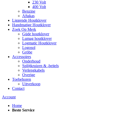
230 Volt
400 Volt
Benzine
Aftakas
Liggende Houtklover
Handmatige Houtklover
Zoek Op Merk
Güde houtklover
Lumag houtklover
Logmatic Houtklover
Logosol
Gröbe
Accessoires
Onderhoud
Splijtkruizen & -beitels
Verlengkabels
Overige
Toebehoren
Uitverkoop
Contact
Account
Home
Beste Service