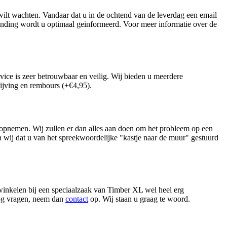
wilt wachten. Vandaar dat u in de ochtend van de leverdag een email
ending wordt u optimaal geinformeerd. Voor meer informatie over de
rvice is zeer betrouwbaar en veilig. Wij bieden u meerdere
ijving en rembours (+€4,95).
s opnemen. Wij zullen er dan alles aan doen om het probleem op een
ij dat u van het spreekwoordelijke "kastje naar de muur" gestuurd
t winkelen bij een speciaalzaak van Timber XL wel heel erg
 nog vragen, neem dan
contact
op. Wij staan u graag te woord.