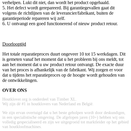
verhelpen. Lukt dit niet, dan wordt het product opgehaald.
5. Het defect wordt gerepareerd. Bij garantiegevallen gaat dit
volgens de richtlijnen van de leverancier/fabrikant, buiten de
garantieperiode repareren wij zelf.
6. U ontvangt een goed functionerend of nieuw product retour.
Doorlooptijd
Het totale reparatieproces duurt ongeveer 10 tot 15 werkdagen. Dit
is gemeten vanaf het moment dat u het probleem bij ons meldt, tot
aan het moment dat u uw product retour ontvangt. De exacte duur
van het proces is afhankelijk van de fabrikant. Wij zorgen er voor
dat u tijdens het reparatieproces op de hoogte wordt gehouden van
de ontwikkelingen.
OVER ONS
Houtklover.org is onderdeel van Timber XL.
Wij zijn dé #1 in houtklovers van Nederland en België.
We zijn ervan overtuigd dat u het beste geholpen wordt door deskundigen,
in een specialistische omgeving. De afgelopen jaren (10+) hebben wij ons
volledig gespecialiseerd en zijn we uitgegroeid tot marktleider op het gebied
van houtkloofmachines.