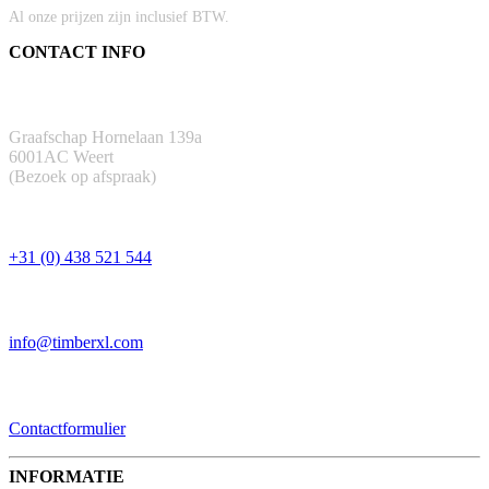
Al onze prijzen zijn inclusief BTW.
CONTACT INFO
ADRES
Graafschap Hornelaan 139a
6001AC Weert
(Bezoek op afspraak)
TELEFOON
+31 (0) 438 521 544
EMAIL
info@timberxl.com
CONTACTFORMULIER
Contactformulier
INFORMATIE