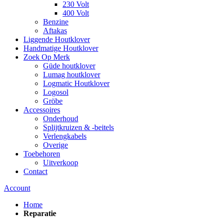
230 Volt
400 Volt
Benzine
Aftakas
Liggende Houtklover
Handmatige Houtklover
Zoek Op Merk
Güde houtklover
Lumag houtklover
Logmatic Houtklover
Logosol
Gröbe
Accessoires
Onderhoud
Splijtkruizen & -beitels
Verlengkabels
Overige
Toebehoren
Uitverkoop
Contact
Account
Home
Reparatie