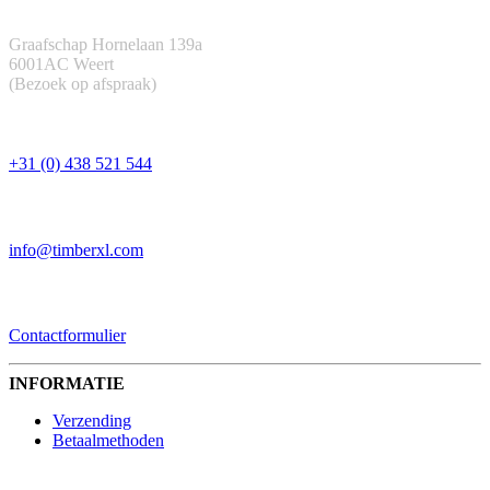
ADRES
Graafschap Hornelaan 139a
6001AC Weert
(Bezoek op afspraak)
TELEFOON
+31 (0) 438 521 544
EMAIL
info@timberxl.com
CONTACTFORMULIER
Contactformulier
INFORMATIE
Verzending
Betaalmethoden