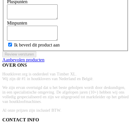
Pluspunten
Minpunten
Ik beveel dit product aan
Review versturen
Aanbevolen producten
OVER ONS
Houtklover.org is onderdeel van Timber XL.
Wij zijn dé #1 in houtklovers van Nederland en België.
We zijn ervan overtuigd dat u het beste geholpen wordt door deskundigen,
in een specialistische omgeving. De afgelopen jaren (10+) hebben wij ons
volledig gespecialiseerd en zijn we uitgegroeid tot marktleider op het gebied
van houtkloofmachines.
Al onze prijzen zijn inclusief BTW.
CONTACT INFO