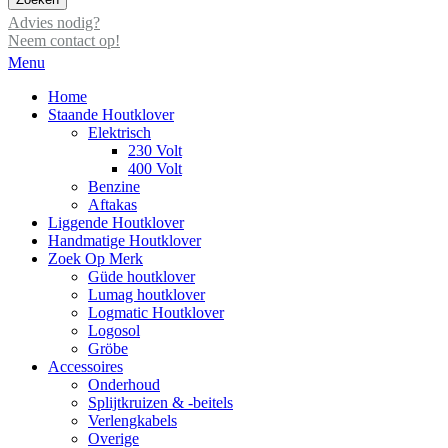
Advies nodig?
Neem contact op!
Menu
Home
Staande Houtklover
Elektrisch
230 Volt
400 Volt
Benzine
Aftakas
Liggende Houtklover
Handmatige Houtklover
Zoek Op Merk
Güde houtklover
Lumag houtklover
Logmatic Houtklover
Logosol
Gröbe
Accessoires
Onderhoud
Splijtkruizen & -beitels
Verlengkabels
Overige